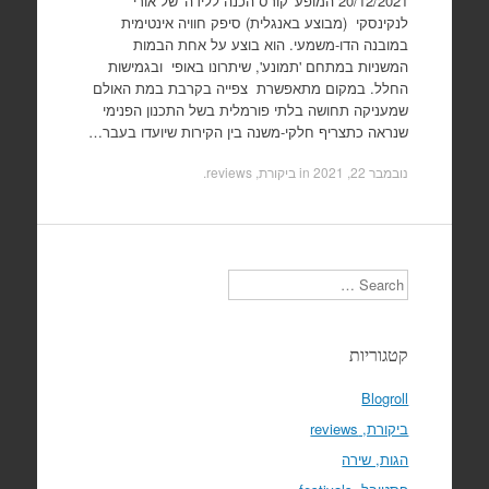
20/12/2021 המופע 'קורס הכנה ללידה' של אורי
לנקינסקי (מבוצע באנגלית) סיפק חוויה אינטימית
במובנה הדו-משמעי. הוא בוצע על אחת הבמות
המשניות במתחם 'תמונע', שיתרונו באופי ובגמישות
החלל. במקום מתאפשרת צפייה בקרבת במת האולם
שמעניקה תחושה בלתי פורמלית בשל התכנון הפנימי
שנראה כתצריף חלקי-משנה בין הקירות שיועדו בעבר…
נובמבר 22, 2021
in
ביקורת, reviews
.
Search
קטגוריות
Blogroll
ביקורת, reviews
הגות, שירה