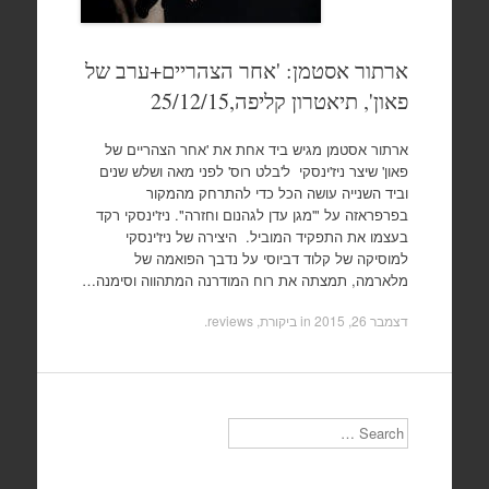
ארתור אסטמן: 'אחר הצהריים+ערב של
פאון', תיאטרון קליפה,25/12/15
ארתור אסטמן מגיש ביד אחת את 'אחר הצהריים של
פאון' שיצר ניז'ינסקי ל'בלט רוס' לפני מאה ושלש שנים
וביד השנייה עושה הכל כדי להתרחק מהמקור
בפרפראזה על "'מגן עדן לגהנום וחזרה". ניז'ינסקי רקד
בעצמו את התפקיד המוביל. היצירה של ניז'ינסקי
למוסיקה של קלוד דביוסי על נדבך הפואמה של
מלארמה, תמצתה את רוח המודרנה המתהווה וסימנה…
דצמבר 26, 2015
in
ביקורת, reviews
.
Search