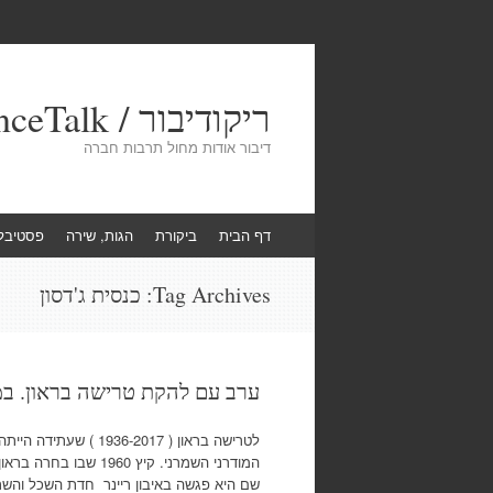
ריקודיבור / DanceTalk
דיבור אודות מחול תרבות חברה
Skip
דף הבית
ביקורת
הגות, שירה
פסטיבל
to
content
Tag Archives:
כנסית ג'דסון
ערב עם להקת טרישה בראון. במקום נסי
לטרישה בראון ( -2017
המודרני השמרני. קיץ
שם היא פגשה באיבון ריינר חדת השכל והשת