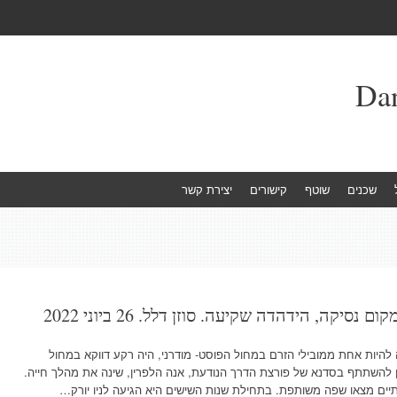
שכנים
שוטף
קישורים
יצירת קשר
קה, הידהדה שקיעה. סוזן דלל. 26 ביוני 2022
1936 ) שעתידה הייתה להיות אחת ממובילי הזרם במחול הפוסט- מודרני, היה רקע דווקא במחול
 1960 שבו בחרה בראון להשתתף בסדנא של פורצת הדרך הנודעת, אנה הלפרין, שינה את מהלך חייה.
יים מצאו שפה משותפת. בתחילת שנות השישים היא הגיעה לניו יורק…