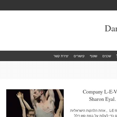
שכנים
שוטף
קישורים
יצירת קשר
Company L-E-V -
Sharon Eyal.
צילום באדיבות יח'צ להקתה של שרון אייל L-E-V , אחת הלהקות הישראליות
ם כדי לעלות על במת סוזן דלל