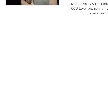
Love Chapter ', שהיא מסתבר החוליה השנייה במהלך
מעניין שבו אייל ממשיכה במובן מסוים את יצירתה הקודמת: 'OCD Love'
פורות . במבט…