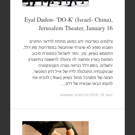
Eyal Dadon- 'DO-K' (Israel- China),
Jerusalem Theater, January 16
צילומים באדיבות יח'צ כמעט מתחת לרדאר התקיים
השבוע מופע לא שיגרתי שהתבשל במסדרונות סוזן דלל,
התממש בשיאן, סין, וחזר לישראל במסגרת סיבוב
הופעות בארץ ומחוצה לה והועלה לראשונה בתיאטרון
ירושלים. בסוזן דלל כנראה נוצרה הקוניונקטורה
שבעקבותיה התגלגלה לידיו של אייל דדון המוכשר,
הצעה של פסטיבל מחול בשיאן (Xian ) להביא את
להקתו הבאר-שבאית של דדון:…
ינואר 18, 2018
in
ביקורת, reviews
.