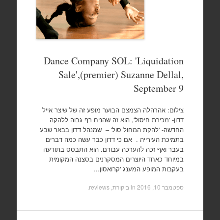
Dance Company SOL: 'Liquidation
Sale',(premier) Suzanne Dellal,
September 9
צילום: אהרהלה הצמצם הבוער מופע זה של שיצר אייל
דדון- 'מכירת חיסול', הוא זה שהניח רף גבוה ללהקה
החדשה- 'להקת המחול סול' – שמנהל דדון בבאר שבע
בתמיכת העירייה . אם כי דדון כבר עשה כמה דברים
בעבר ואף זכה להערכה עבורם. הוא התבסס בתודעה
במיוחד כאחד היוצרים המסקרנים בסצנה המקומית
בעקבות המופע המענג 'קרואסון…
ספטמבר 10, 2016
in
ביקורת, reviews
.