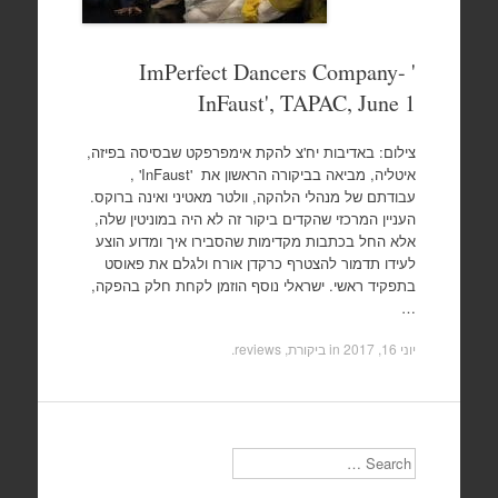
ImPerfect Dancers Company- '
InFaust', TAPAC, June 1
צילום: באדיבות יח'צ להקת אימפרפקט שבסיסה בפיזה,
איטליה, מביאה בביקורה הראשון את 'InFaust' ,
עבודתם של מנהלי הלהקה, וולטר מאטיני ואינה ברוקס.
העניין המרכזי שהקדים ביקור זה לא היה במוניטין שלה,
אלא החל בכתבות מקדימות שהסבירו איך ומדוע הוצע
לעידו תדמור להצטרף כרקדן אורח ולגלם את פאוסט
בתפקיד ראשי. ישראלי נוסף הוזמן לקחת חלק בהפקה,
…
יוני 16, 2017
in
ביקורת, reviews
.
Search