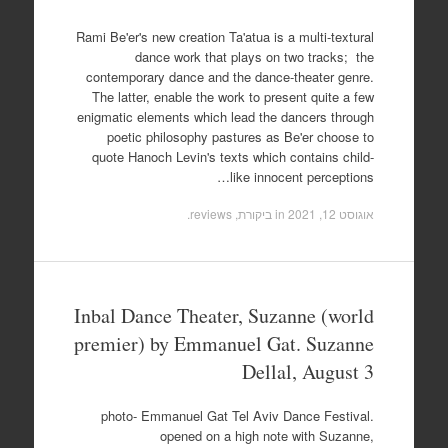
Rami Be'er's new creation Ta'atua is a multi-textural
dance work that plays on two tracks; the
contemporary dance and the dance-theater genre.
The latter, enable the work to present quite a few
enigmatic elements which lead the dancers through
poetic philosophy pastures as Be'er choose to
quote Hanoch Levin's texts which contains child-
like innocent perceptions…
אוגוסט 12, 2021
in
ביקורת, reviews
.
Inbal Dance Theater, Suzanne (world
premier) by Emmanuel Gat. Suzanne
Dellal, August 3
.photo- Emmanuel Gat Tel Aviv Dance Festival
opened on a high note with Suzanne,