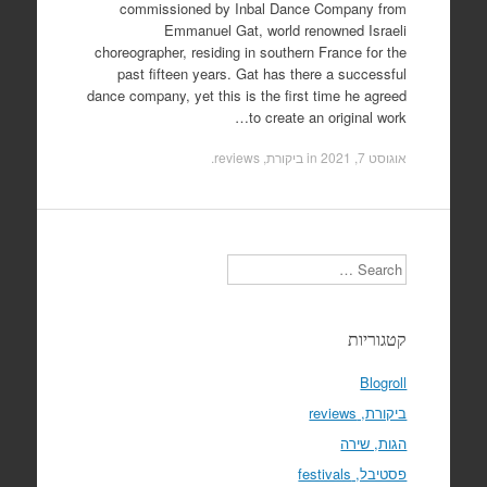
commissioned by Inbal Dance Company from
Emmanuel Gat, world renowned Israeli
choreographer, residing in southern France for the
past fifteen years. Gat has there a successful
dance company, yet this is the first time he agreed
to create an original work…
אוגוסט 7, 2021
in
ביקורת, reviews
.
Search
קטגוריות
Blogroll
ביקורת, reviews
הגות, שירה
פסטיבל, festivals