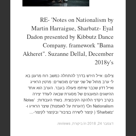
RE- 'Notes on Nationalism by
Martin Harraigue, Sharbatz- Eyal
Dadon presented by Kibbutz Dance
Company. framework "Bama
Akheret". Suzanne Dellal, December
2018y's
צילום: אייל הירש בדרך להתחלה כמשב רוח מרענן בא
לי ערב מחול של שני יוצרים מוכשרים: מרטין הראייג
ואייל דדון שכבר שיתפו פעולה בעבר. הערב הוא אחד
ההישגים המענגים של מסגרת שבאה לעודד יצירה
בקרב רקדני הלהקה הקיבוצית. בשתי העבודות; 'Notes
On Nationalism' ('הערות על לאומנות') שיצר הראייג ו-
'Sharbatz' ( קיצור ל'שירה בציבור' ובקיצור לקיצור-…
דצמבר 24, 2018
in
ביקורת, reviews
.