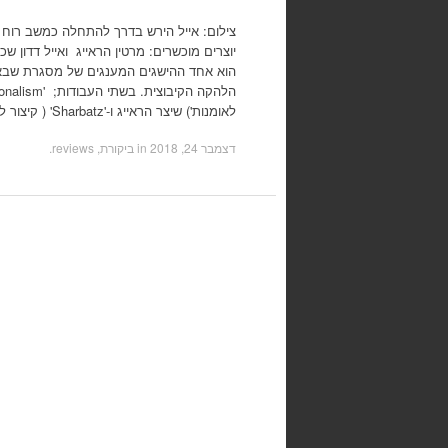
צילום: אייל הירש בדרך להתחלה כמשב רוח 
יוצרים מוכשרים: מרטין הראייג ואייל דדון 
הוא אחד ההישגים המענגים של מסגרת שבאה
לאומנות') שיצר הראייג ו-'Sharbatz' ( קיצור ל'שירה בציבור' ובקיצור לקיצור-…
דצמבר 24, 2018
in
ביקורת, reviews
.