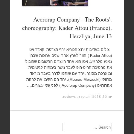
Accrorap Company- 'The Roots'.
choreography: Kader Attou (France).
Herzliya, June 13
צילום באדיבות יח'צ הכוריאוגרף הצרפתי קאדר אטו
(Kader Attou ) חוזר לארץ אחרי שנים ארוכות שבהן
נמנע מלהגיע. אטו הוא אחד היוצרים החשובים שהובילו
את מהפיכת ההיפ-הופ לעבר נישה בימתית לגיטימית
ומוערכת מסוגה, יחד עם שותפו לדרך בעבר מוראד
מרזוקי (Mourad Merzouki). יחד הם הקימו את להקת
אקרוראפ (Accrorap Company ) לפני שני עשורים.…
יוני 15, 2018
in
ביקורת, reviews
.
Search