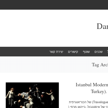
שכנים
שוטף
קישורים
יצירת קשר
Tag Arc
Istanbul Modern
Turkey).
, Photo: Murat Durum העבודה 'יומן מסע' (Travelogue) של הכוריאוגרפית
 של איסטנבול- בייהאן מרפי (