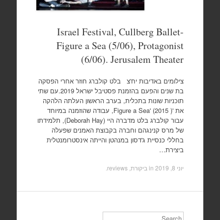
Israel Festival, Cullberg Ballet-
Figure a Sea (5/06), Protagonist
(6/06). Jerusalem Theater
צילומים באדיבות יח'צ בלט קולברג חוזר אחרי הפסקה
בת שנים והפעם בהזמנת פסטיבל ישראל 2019.עם שתי
תוכניות שונות בתכלית, בערב הראשון העלתה הלהקה
את 'Figure a Sea' (2015 ), עבודה שהוזמנה במיוחד
עבור קולברג בלט מדברה היי (Deborah Hay), תלמידתו
של מרס קנינגהם וחברה בקבוצת האמנים שפעלה
בחללי כנסיית ג'דסון במנהטן והייתה אינסטרומנטלית
ביצירת…
יוני 8, 2019
in
ביקורת, reviews
.
Search