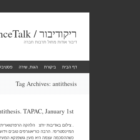
ריקודיבור / DanceTalk
דיבור אודות מחול תרבות חברה
Skip
דף הבית
ביקורת
הגות, שירה
פסטיבל
to
content
Tag Archives:
antithesis
ntithesis. TAPAC, January 1st
. צילום באדיבות יח'צ הלהקה הרפרטוארית
המיינסטרימי. הרבה כוריאוגרפים טובים וידו
כשההסכמה עצמה היא מעין גושפנקא המעידה