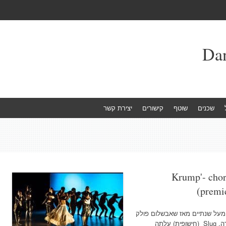
שכנים
שוטף
קישורים
יצירת קשר
Krump'- chor
(premi
 מעל שנתיים מאז שאבשלום פולק
העלה את עבודתו העצמאית הראשונה בבכורה. Slug (חישופית) עלתה