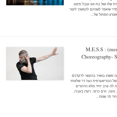
וקשרת שלו ושל בת זוגו ענבל פינטו.
הסדר שיאפר לשניהם להמשיך ליצור
אטרון המחול של…
M.E.S.S : (men
Choreography- 
 יש כנראה משהו באוויר בהקשר לרקדנים
של הכוריאוגרפית נעה דר שלאחר
 לה ערב יחיד מלא הרהורים
והנה, יורם כרמי, רקדן בעברו,
נות…