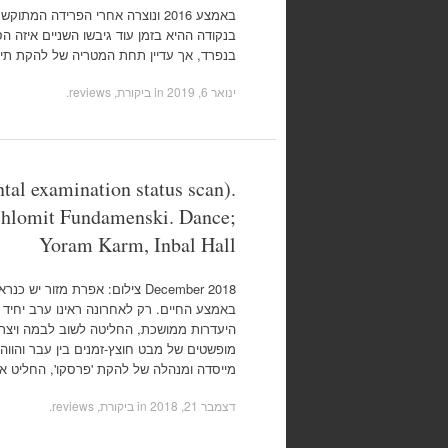
באמצע 2016 ונוצרה אחרי הפרידה המת
בנקודה ההיא בזמן עוד גיבשו השניים איזה 
בנפרד, אך עדיין תחת המטריה של להקת תי
ינואר 6, 2019
in
ביקורת, reviews
.
tal examination status scan).
Shlomit Fundamenski. Dance;
Yoram Karm, Inbal Hall
December 2018 צילום: אפרת מזור
באמצע החיים. רק לאחרונה ראינו ערב יחיד 
היעדרות ממושכת, החליטה לשוב לבמה ויצרה
מופשטים של מבט חוצץ-זמנים בין עבר והווה. 
מייסדה ומנהלה של להקת 'פרסקו', החליט אחרי 15 ש
דצמבר 21, 2018
in
ביקורת, reviews
.