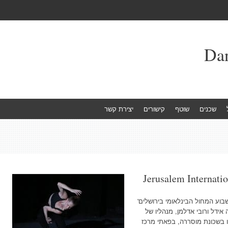
שכנים
שוטף
קישורים
יצירת קשר
Jerusalem Internati
בוע המחול הבינלאומי בירושלים'
ידל ורובי אדלמן, מנהליו של
ל שלם' ( MASH ) שבסיסו בשכונת מוסררה, בפאתי מרכז