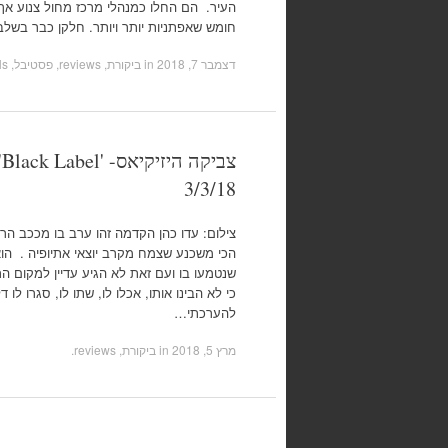
העיר. הם החלו כמנהלי מרכז מחול צנוע אך
חומש שאפתניות יותר ויותר. חלקן כבר בשלב
דצמבר 7, 2018
in
ביקורת, reviews
,
פסטיבל, festivals
צ
3/3/18
צילום: עדו כהן הקדמה זהו ערב בו מככב הרק
הכי משכנע שצמח מקרב יוצאי אתיופיה . הוא
שנטמעו בו ועם זאת לא הגיע עדיין למקום הר
כי לא הבינו אותו, אכלו לו, שתו לו, סגרו לו
להערכתי…
מרץ 5, 2018
in
ביקורת, reviews
.