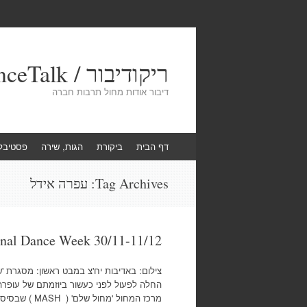
ריקודיבור / DanceTalk
דיבור אודות מחול תרבות חברה
Skip
דף הבית
ביקורת
הגות, שירה
פסטיבל
to
content
Tag Archives:
עפרה אידל
onal Dance Week 30/11-11/12
צילום: באדיבות יח'צ במבט ראשון: מסגרת 'ש
החלה לפעול לפני כעשור ביוזמתם של עופרה א
מרכז המחול 'מחו