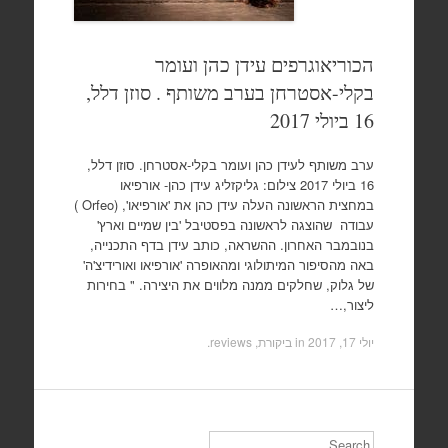
הכוריאוגרפים עידן כהן ועומר
בקלי-אסטרחן בערב משותף . סוזן דלל,
16 ביולי 2017
ערב משותף לעידן כהן ועומר בקלי-אסטרחן. סוזן דלל,
16 ביולי 2017 צילום: גליקזליג עידן כהן- אורפיאו
במחצית הראשונה העלה עידן כהן את 'אורפיאו', (Orfeo )
עבודה שהוצגה לראשונה בפסטיבל 'בין שמיים וארץ'
בנובמבר האחרון. ההשראה, כותב עידן בדף התכנייה,
באה מהסיפור המיתולוגי ומהאופרה 'אורפיאו ואורידיצ'ה'
של גלוק, שחלקים ממנה מלווים את היצירה. " בחירות
ליצור,…
יולי 17, 2017
in
ביקורת, reviews
.
Search