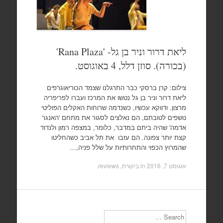
ליאת דרור וניר בן גל- 'Rana Plaza'
(בכורה). סוזן דלל, 4 באוגוסט.
צילום: קרן ברסקי כבר התרגלנו שצמד הכוריאוגרפים
ליאת דרור וניר בן גל נטשו את המרכז ועברו לפריפריה
מרצון. ודווקא עכשיו, כשנדמה שרוחות האקלים הפוליטי
נושפים לטובתם, הם נאלצים לסגור את מתחם 'האנגר
אדמה' שהיה ביתם במדבר, כלומר, במצפה רמון ולנדוד
קצת יותר צפונה. הם עזבו את תל אביב כשהחליטו
שהמרוץ הכפוי והתחרותיות על שלל פניה,…
אוגוסט 7, 2016
in
ביקורת, reviews
.
Search