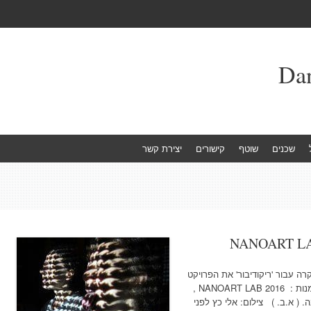
שכנים
שוטף
קישורים
יצירת קשר
רה עבור 'ריקודיבור' את הפרויקט
שהפגיש את עולם הננו טכנולוגיה לעולם האמנות : NANOART LAB 2016 ,
( א.ב. ) צילום: אלי כץ לפני