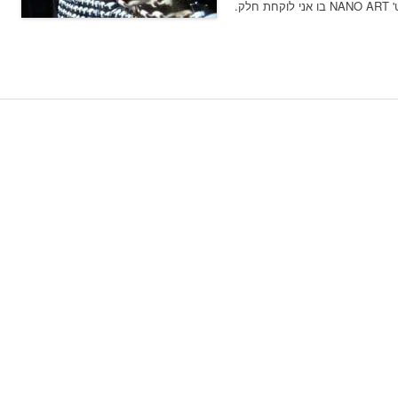
שנה וחצי התחיל פרויקט מיוחד בשם 'ננוארט' NANO ART בו אני לוקחת חלק.