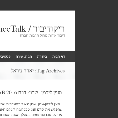
ריקודיבור / DanceTalk
דיבור אודות מחול תרבות חברה
Skip
דף הבית
ביקורת
הגות, שירה
פסטיבל
to
content
Tag Archives:
יארה ניראל
מעין ליבמן- שרון: דו'ח NANOART LAB 2016
מעין ליבמן-שרון. שרון היא כוריאוגרפית שסק
פרויקט שבו השתתפה במהלך השנה האחרונה. 