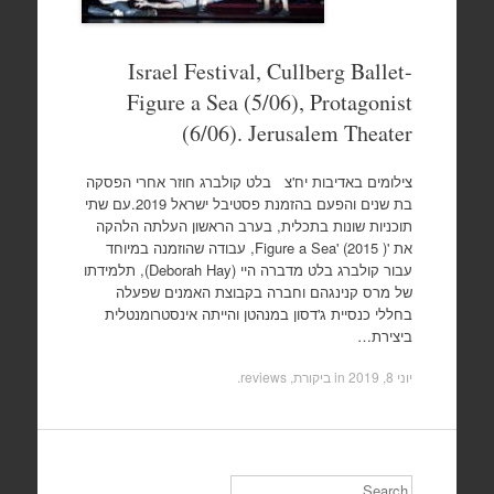
Israel Festival, Cullberg Ballet-
Figure a Sea (5/06), Protagonist
(6/06). Jerusalem Theater
צילומים באדיבות יח'צ בלט קולברג חוזר אחרי הפסקה
בת שנים והפעם בהזמנת פסטיבל ישראל 2019.עם שתי
תוכניות שונות בתכלית, בערב הראשון העלתה הלהקה
את 'Figure a Sea' (2015 ), עבודה שהוזמנה במיוחד
עבור קולברג בלט מדברה היי (Deborah Hay), תלמידתו
של מרס קנינגהם וחברה בקבוצת האמנים שפעלה
בחללי כנסיית ג'דסון במנהטן והייתה אינסטרומנטלית
ביצירת…
יוני 8, 2019
in
ביקורת, reviews
.
Search