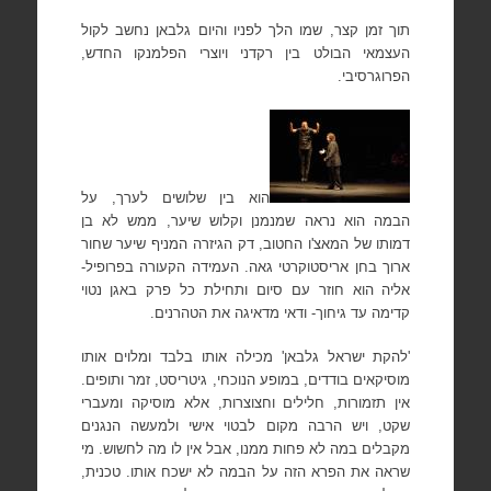
תוך זמן קצר, שמו הלך לפניו והיום גלבאן נחשב לקול
העצמאי הבולט בין רקדני ויוצרי הפלמנקו החדש,
הפרוגרסיבי.
הוא בין שלושים לערך, על
הבמה הוא נראה שמנמנן וקלוש שיער, ממש לא בן
דמותו של המאצ'ו החטוב, דק הגיזרה המניף שיער שחור
ארוך בחן אריסטוקרטי גאה. העמידה הקעורה בפרופיל-
אליה הוא חוזר עם סיום ותחילת כל פרק באגן נטוי
קדימה עד גיחוך- ודאי מדאיגה את הטהרנים.
'להקת ישראל גלבאן' מכילה אותו בלבד ומלוים אותו
מוסיקאים בודדים, במופע הנוכחי, גיטריסט, זמר ותופים.
אין תזמורות, חלילים וחצוצרות, אלא מוסיקה ומעברי
שקט, ויש הרבה מקום לבטוי אישי ולמעשה הנגנים
מקבלים במה לא פחות ממנו, אבל אין לו מה לחשוש. מי
שראה את הפרא הזה על הבמה לא ישכח אותו. טכנית,