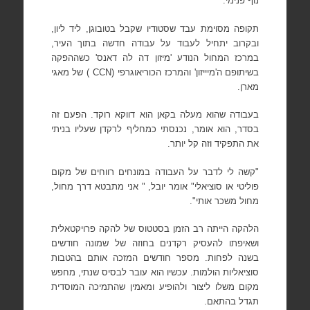
נוף פנימי.
תקופה מסוימת עבד שסטודיו שקבל בטובוגן, ליד ליון,
ובקרוב יתחיל לעבוד על עבודה חדשה בתוך העיר,
במרכז המחול הנודע 'מיזון דה לה דאנס' כשההפקה
בשיתופם ה'מיייזון' והמרכז הכוריאוגרפי (
CCN
) של מאגי
מארן.
בעבודה שהוא מעלה בקאן הוא דווקא רוקד. הפעם זה
בסדר, הוא אומר, נכנסתי כמחליף לרקדן שעליו בניתי
את התפקיד וזה קל יותר.
"קשה לי לדבר על העבודה במונחים רווחים של מקום
פוליטי או סוציאלי" אומר יובל, " אני מתבטא דרך מחול,
מחול משכר אותי".
הלהקה הייתה רב הזמן בסטטוס של להקה פרויקטאלית
ושאיפתו להעסיק רקדנים בחוזה של שמונה חודשים
בשנה לפחות. מספר חודשים המזכה אותם בהטבות
סוציאליות הולמות. עכשיו הוא עובר לבסיס שנתי, מחפש
מקום משלו ליצור ולהופיע ומאמין שהתמיכה המוסדית
תגדל בהתאם.