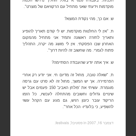
תכניות. בעבודה 626
K
בגלל ההליך נדרשו הכנות
מוקדמות וידעתי שאני מתחיל עם הרקוויאם של מוצרט".
ש. אם כך, מהי נקודת המוצא?
ת. "אין לי החלטות מוקדמות. יש לי קודם תאריך להופיע
ותאריך לחזרה ראשונה ותמיד אני מתחיל מהמקום
האחרון שבו הפסקתי. אין לי מושג מה יקרה, התהליך
פתוח לגמרי. מה שחשוב זה להיות דרוך".
ש. איך אתה יודע שהעבודה הסתיימה?
ת. "שאלה טובה, מחול זה מדיום חי. אני יודע רק אחרי
הפרמיירה. אך יש המשך, מחול זה לא סרט עם גרסה
מוגמרת. עשיתי את 'פולחן האביב' 150 פעמים אבל יש
שינויים גדולים וחשובים מהתחלה לעכשיו, כל הזמו
הריקוד עובר כיונון רגיש, גם מגע עם הקהל עשוי
להשפיע, כי בלעדיו- הכל אחר".
דצמבר 16, 2007
in
פסטיבל, festivals
.