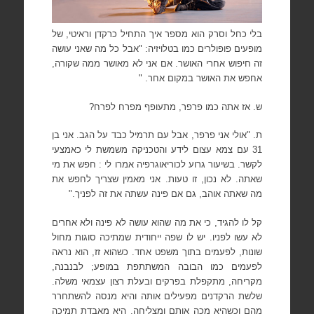
בלי כחל וסרק הוא מספר איך התחיל כרקדן וראיטי, של
מופעים פופולרים כמו בטלויזיה: "אבל כל מה שאני עושה
זה חיפוש אחרי האושר. אם אני לא מאושר ממה שקורה,
אחפש את האושר במקום אחר. "
ש. אז אתה כמו פרפר, מתעופף מפרח לפרח?
ת. "אולי אני פרפר, אבל עם תרמיל כבד על הגב. אני בן
31
עם צמא עצום לידע
והטכניקה משמשת לי כאמצעי
לקשר.
בשיעור גרוע לכוריאוגרפיה אמרו לי : חפש את מי
שאתה. לא נכון, זו טעות.
אני מאמין שצריך לחפש את
מה שאתה אוהב, גם אם פינה עשתה את זה לפניך."
קל לו להגיד, כי את מה שהוא עושה לא פינה ולא אחרים
לא עשו
לפניו. יש לו שפה ייחודית
שמתיכה סוגות מחול
שונות, לפעמים בתוך משפט אחד.
כשהוא זז, הוא נראה
לפעמים כמו הבובה
המשתתפת במופע; לבנבנה,
מקריחה, מתקפלת בפרקים ובעלת רצון עצמאי משלה.
שלשת הרקדנים מפעילים אותה והיא מנסה להשתחרר
מהם וכשהיא מכה אותם ומצליחה, היא מאבדת תמיכה