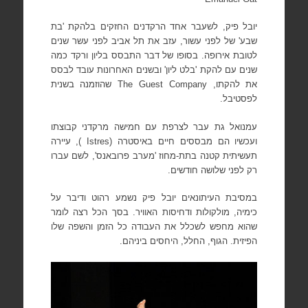
יובל פיק, לשעבר אחד הרקדנים החזקים בלהקת 'בת
שבע' של לפני עשור, עזב את תל אביב לפני עשר שנים
לטובת אירופה. בסופו של דבר התבסס בליון ורקד כמה
שנים עם להקת 'בלט ליון' ובשנים האחרונות עובד לבסס
את להקתו,
The Guest Company
שהוזמנה בשנית
לפסטיבל.
עמנואל גת עבר לצרפת עם חמישה מרקדני קבוצתו
ועכשיו הם מבססים חיים באיסטרה (
Istres
), עיירה
תעשיתית קטנה בתת-מחוז 'מערב פרובאנס', לשם עברו
רק לפני שלושה חודשים.
במסיבת העיתונאים יובל פיק נשמע רהוט ודיבר על
כימיה, מולקולות ודחיסות האוויר. בסך הכל רצה לומר
שהוא מחפש לשכלל את העבודה כל הזמן והשפה שלו
הפיזית. הגוף, החלל, היחסים ביניהם.