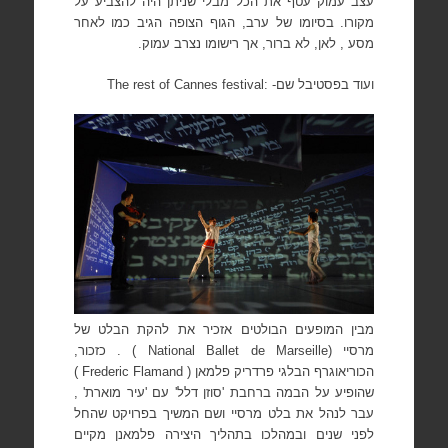
עצב עמוק עטף את הכל מבלי שניתן היה להצביע על
מקורו. בסיומו של ערב, הגוף הצופה הגיב כמו לאחר
מסע , לאן, לא ברור, אך רישומו נצרב עמוק.
ועוד בפסטיבל שם-
festival:
The rest of Cannes
מבין המופעים הבולטים אזכיר את להקת הבלט
של
מרסיי (
National Ballet de Marseille
) . כזכור,
הכוריאוגרף הבלגי פרדריק פלמאן (
Frederic Flamand
)
שהופיע על הבמה ברחבת 'סוזן דלל'
עם 'עיר מוארת' ,
עבר לנהל את בלט מרסיי ושם המשיך בפרויקט שהחל
לפני שנים ובמהלכו בתהליך היצירה פלמאנן מקיים