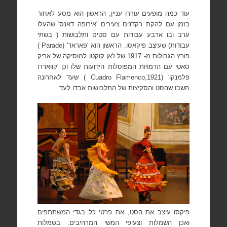
עוד כמה מופעים
עוררו עניין, הראשון הוא
מסע לאחור
בזמן עם להקת רקדנים צעירים 'אירופה דאנס' שהעלו
ערב ובו ארבע עבודות עם סטים ותלבושות ( בשתי
עבודות) שעיצב פיקאסו. הראשון הוא 'פאראד' (
Parade
)
פורץ הגבולות מ- 1917 של ז'אן קוקטו למוסיקה של אריק
סאטי עם הדמויות המפוסלות הידועות שלו וכן 'קוואדרו
פלמנקו' (
Cuadro Flamenco,1921
)
שעד לאחרונה
חשבו שהסט והסקיצות של התלבושות אבדו לעד.
פיקסו עיצב את הסט, את פרטי כל בגדי המשתתפים
ואכן השמלות וצעיפי המשי המרהיבים. בשמלות