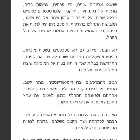
שנשאו אביזרים שונים, זרי פרחים, ערימות בדים,
מראות, כלי נגינה ועוד. חלקם דיקלמו טכסטים פואטיים
בבליל שפות, על פי רב ב ג'רגון שכוח אל. היו שניגנו,
תלבושות התחלפו בדחיסות. לעתים ניתן היה לראות את
פניהם רק באמצעות מראות גדולות שהציבו אל מול
הקהל.
לא הבנתי מילה, גם לא מטכסטים בשפות מוכרות.
הופתעתי שקולגות ממדינות שונות לא זיהו את שפתם.
התרחשות בבלית שכזו הייתה בנויה על המוסיקה שיצרו
המילים ופחות על מובנן.
רבים מהמרכיבים יצרו דיס-אוריינטציה, מתח קשב,
מסרים מורכבים בקווים מקבילים ומאמץ בנסיון לעקוב
אחריהם ולפענחם התחלף ברצון לאטום את ערוץ
התובנה ולפתוח את ערוץ התחושה.
מארן בנתה את העבודה בגלי רוחב אנרגטיים שנעו מגב
הבמה לקדמתה ויצרו מקצב משלהם, בדומה לצפייה
מהופנטת בים שפל-גלים.