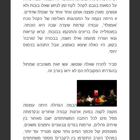
על כסאות בגבם לקהל. לקח זמן לנחש שאלו בובות ולא
אנשים. מארן פוצצה אותם אחד אחד עד שנפלו שדודים.
זו הייתה נקמה על התנהגותו האלימה של הקהל נוכח
'אומוולד', עבודה קודמת שיצרה שבה היא הוכתה.
במונפלייה עלו בריונים והתנקמו בבובות, קראו קריאות
גנאי ועוררו מהומה ואילו השנה, בבכורה של 'טורבה'
בקאן, היו כאלה שיצאו באמצע, אבל התנהגו בנימוס
יחסי.
סביר להניח שאלה שנטשו, עשו זאת משהבינו שמחול
בהגדרתו המקובלת הם לא יראו בערב זה.
הבמה הגדולה היתה עמוסה
מקצה לקצה במעין ארונות קבורה שחורים ובקדמתה
מפל מים לכל רוחבה המשתתפים ישבו מאחור בין
שיחים גדולים, ערימות בגדים צבעוניים וחפצים משונים.
משנפסק קול פכפוך המים נותר שקט מטריד עוד יותר.
במהלך הערב התקדמו בין ה'קברים' מספר משתתפים