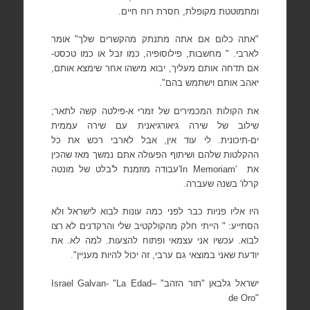
ומתמוטטת מקופלת, חסרת רוח חיים.
"אתה כלום אם אתה מתנתק מהקשרים שלך" אומר
לארבי. " מחשבות, פילוסופיה, כמו זבל או כמו טכסט-
אם תדחה אותם מעליך, יבוא מישהו אחר שימצא אותם,
יאהב אותם וישתמש בהם".
את הקולות המכמירים של זמרי א-פילטה קשה לתאר;
שילוב של שירה גיאורגיאנית עם שירה עממית
ים-תיכונית. לי עוד אין, אבל לארבי רכש את כל
ההקלטות שלהם ושיתוף הפעולה אתם נמשך מאז
שהכין
את
'In Memoriam'
עבודה מוזמנת ל'בלט של מונטה
קרלו' בשנה שעברה.
היו אליו פניות כבר לפני כמה עונות לבוא
לישראל ולא
הסתייע: " הייתי חלק מהקולקטיב שלי והרקדנים לא רצו
לבוא. עכשיו אני עצמאי ופתוח להצעות. למה לא. את
יודעת שאני במוצאי גם ערבי, זה יכול להיות מעניין".
ישראל גלבאן "תור הזהב" –
Israel Galvan- "La Edad
de Oro"