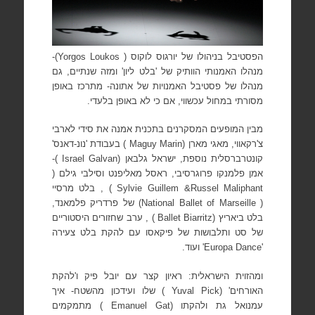
הפסטיבל בניהולו של יורגוס לוקוס (
Yorgos Loukos
)-
מנהלו האמנותי הוותיק של 'בלט ליון'
ומזה שנתיים, גם
מנהלו של פסטיבל האמנויות של אתונה- מתרכז באופן
מסורתי במחול עכשווי, אם כי לא באופן בלעדי.
מבין המופעים המסקרנים בתכנית אמנה את סידי לארבי
צ'רקאווי, מאגי מארן (
Maguy Marin
) בעבודת 'נונ-דאנס'
קונטרברסלית נוספת, ישראל גלבאן (
Israel Galvan
)-
אמן פלמנקו פרוגרסיבי, ראסל מאליפנט וסילבי גילם (
Russel Maliphant
&
Sylvie Guillem
) , בלט מרסיי
(
National Ballet of Marseille
) של פרדריק פלמאנד,
בלט ביאריץ (
Ballet Biarritz
) , ערב שחזורים היסטוריים
של סט ותלבושות של פיקאסו עם להקת בלט צעירה
'
'Europa Dance
ועוד.
ומהזוית הישראלית: ראיון קצר עם יובל פיק ו'להקת
האורחים'
(
Yuval Pick
) שלו ועידכון מהשטח- איך
עמנואל גת ולהקתו
(
Emanuel Gat
) מתמקמים