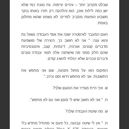
שבלט מקרוב יותר – עיניים עייפות. גת נאנח כמי שלא
ישן כמה לילות ואכן, הוא והלהקה רק חזרו באותו בוקר
משבוע הופעות מסביב לפריס. לא נשמע שהוא מתלונן
באמת.
האם המעבר לאיסטרה ישנה את אופי העבודה נשאל גת
והוא ענה: " אני לא חושב כך, היצירה שלי מושפעת
מדברים קטנים; אנרגיה, דינמיות, קצב, אינטנסיביות
שהם חלק ממני מה שישתנה אלה תנאי עבודה טובים
ודברים טכניים שלא יכולתי להשיג קודם.
הפוקוס הוא על מחול ותנועה, שם אני מחפש את
התשובות. אני לא
מחפש וידאו וסט וכיו'ב."
ש. איך היית מגדיר את הסגנון שלך?
ת. " אני לא חושב שיש לי סגנון ואני גם לא מחפש".
ש. מה שיטת העבודה שלך?
ת. " אין
לי שיטה קבועה, כל פעם אי מתחיל מחדש בלי