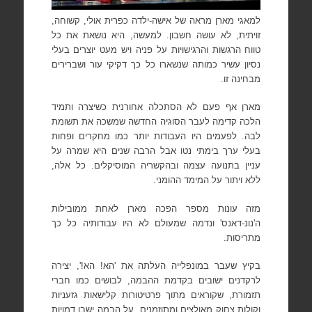
למאגי מארן מראה של אישה-ילדה כפרית אולי, קשוחה,
זויתית, לא עושה חשבון. למעשה, היא נושאת את כל
טווח הרגשות והרגישויות על פניה
ויש מעט יוצרים בעלי
נסיון עשיר כמותה שנשארו כל כך דקיקי עור ושברירים
מבחינה זו.
מארן אף פעם לא הסתכלה אחורנית כשיצרה ותמיד
הלכה קדימה לעבר הסוגיה החדשה שמשכה את תשומת
לבה. לפעמים היו העבודות יותר כמו מחקרים ופחות
בעלי ערך בימתי נטו אבל הרבה שנים היא שמרה על
עניין בתנועה עצמה ובהקשריה המוסיקלים. כל אלה,
ללא ויתור על המימד ההומני.
מזה עונות מספר הפכה מארן לאחת ממובילות
ה'נונ-דאנס'
ונדמה שמעולם לא היו עבודותיה כל כך
מתריסות.
בקיץ שעבר במונפלייה העלתה את 'הא! הא!', יצירה
לרקדנים ישובים בקדמת ההבמה, לבושים כמו חברי
תזמורת, שקוראים מתוך פרטיטורות קלישאות גזעניות
וקולות צחוק מאולצים ומתוזמנים. על הבמה ישבו דמויות