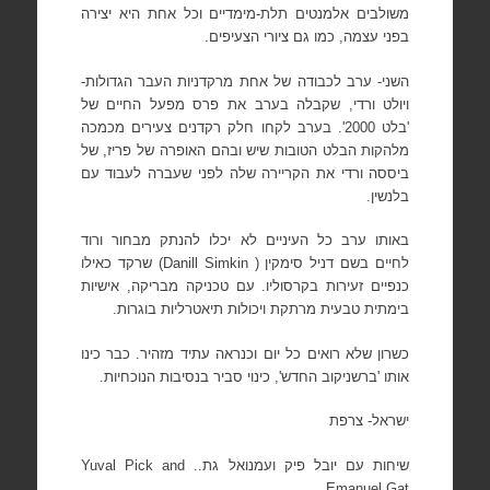
משולבים אלמנטים תלת-מימדיים וכל אחת היא יצירה
בפני עצמה, כמו גם ציורי הצעיפים.
השני- ערב לכבודה של אחת מרקדניות העבר הגדולות-
ויולט ורדי, שקבלה בערב את פרס מפעל החיים של
'בלט 2000'. בערב לקחו חלק רקדנים צעירים מכמכה
מלהקות הבלט הטובות שיש ובהם האופרה של פריז, של
ביססה ורדי את הקריירה שלה לפני שעברה לעבוד עם
בלנשין.
באותו ערב כל העיניים לא יכלו להנתק מבחור ורוד
לחיים בשם דניל סימקין (
(Danill Simkin
שרקד כאילו
כנפיים זעירות בקרסוליו. עם טכניקה מבריקה, אישיות
בימתית טבעית
מרתקת ויכולות תיאטרליות בוגרות.
כשרון שלא רואים כל יום וכנראה עתיד מזהיר. כבר כינו
אותו 'ברשניקוב החדש', כינוי סביר בנסיבות הנוכחיות.
ישראל- צרפת
שיחות עם יובל פיק ועמנואל גת..
Yuval Pick and
Emanuel Gat