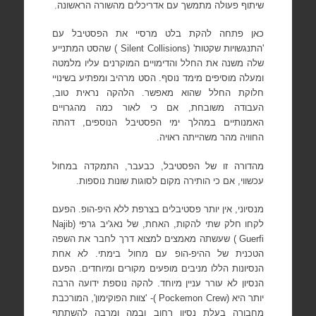
שיתוף פעולה מתמשך עם אדריכלים מהשורה הראשונה.
כאן פתחה להקת בלט מרסיי את הפסטיבל עם
'התנגשויות שקטות' (
Silent Collisions
) שהסט המתנייע
שלה משנה את החלל והדימויים המוקרנים
עליו מלמטה
ומעלה מוסיפים מימד נוסף. הסט מרהיב ומפתיע בשינויי
חלוקת החלל שהוא מאפשר.
הלהקה נראית טוב,
העבודה משובחת, אם כי לאור כמה מהגרויים
האמנותיים במהלך ימי הפסטיבל הנוספים, דהתה
החוויה מהר משהייתה ראויה.
מהדורה זו של הפסטיבל, כבעבר, התמקדה במחול
עכשווי, אם כי הותירה מקום לסוגות שונות נוספות.
מנסיוני, אין יותר פסטיבלים בצרפת ללא היפ-הופ. הפעם
לקחו חלק שתי להקות, האחת, של נאג'יב גרפי (
Najib
Guerfi
) שעשתה מאמצים למצוא דרך לחבר את השפה
הטכנית של ההיפ-הופ עם מחול בימתי. לא אחת
הנסיונות הללו מניבים מופעים מקורים ומיוחדים. הפעם
הנסיון לא עורר עניין מיוחד. להקה נוספת ידועה הרבה
יותר היא (
Pockemon Crew
)- 'צוות הפוקימון', המורכבת
מחבורה בעלת נסיון רחוב ובמה ומרבה להשתתף