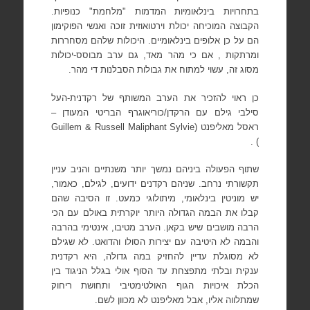
בתחרויות בינלאומיות המדמות "מלחמת" כנופיות.
הקבוצה המוכיחה יכולת וירטואוזית זוכה ואנשי הפוקימון
הם על כן אלופים בינלאומיים. היכולות שלהם מסחררות
ומרתקות , אם כי מהר מאד, גם ערב מבוסס-יכולות
מסוג זה, עשוי למתוח את גבולות הסבלנות די מהר.
כן ראוי להזכיר את הערב המשותף של רקדנית-העל
סילבי גילם עם
הרקדן/כוריאוגרף הבריטי המעודן –
ראסל מאליפנט
(
Sylvie
Guillem & Russell Maliphant
) .
שתוף הפעולה ביניהם נמשך יותר משנתיים והניב עניין
תקשורתי נרחב. שניהם רקדנים ידועים, לגילם, כאמור,
יש מוניטין בינלאומי, מיתולוגי כמעט. זו הסיבה שהם
קבלו את הבמה הגדולה היותר יוקרתית באולם עם הכי
הרבה מושבים שיש בקאן. הערב מטיבו, אינטימי בהרבה
והבמה לא היטיבה עם יצירות הסולו והדואט. לא שגילם
לא מסוגלת עדיין להחזיק במה גדולה, היא רקדנית
ענקית ובלתי מתפצחת עד הסוף אולי בגלל הניגוד בין
הכלת איכויות הגוף האולטימטיבי ותחושת ריחוק
שמתלווה אליו, אבל מאליפנט לא מכוון לשם.