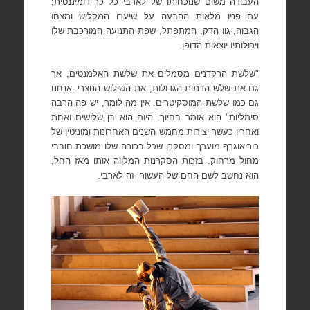
העבודה משום שנוכחותו של לארבי כל כך דומיננטית;
עם פניו מלאות ההבעה על שיערו המקליש ומצחו
הגבוה,
גוו הדק, המתפתל, שפת התנועה המורכבת שלו
ויכולותיו יוצאות הדופן.
"שלשת הרקדנים מסמלים את שלשת האלמנטים, אך
גם את שלש הדתות הגדולות, את השילוש הנוצרי. אנחנו
גם כמו שלשת המוסקיטרים. אין מה לומר, יש פה הרבה
סימליות" הוא אומר בחיוך. היום הוא בן שלושים
ואחת
ואחריו כעשר יצירות מחמש השנים האחרונות ומוניטין של
כוריאוגרף מוערך ומסקרן שכל בכורה שלו מושכת חובבי
מחול מרחוק. בזכות הסקרנות המלווה אותו מאז החל,
הוא נחשב לשם החם של העשור- זה לארבי.