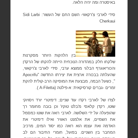
באיסטרה ומה יהיה הלאה.
סידי לארבי צ'רקאווי- השם החם של העשור:
Sidi Larbi
Cherkaui
בין הלהקות היותר מסקרנות
שלקחו חלק במהדורה הנוכחית הייתה להקתו של הרקדן
והכוריאוגרף הבלגי ממוצא ערבי, סידי לארבי צ'רקאווי,
שהעלתה בבכורה ארצית את יצירתו החדשה "
Apocrifu
", כשעל הבמה, מבצעת את המוסיקה הרב-קולית
להקת
זמרים -גברים קורסיקאית: א-פילטה (
A-Filetta
).
לצדו של לארבי רקדו עוד שניים; דימיטרי יורד ויסויוקי
שוטו, רקדן קלאסי מ'בלט טוקיו' וכן בובה מחומר רך
שהופעלה על ידי השלושה. לארבי רואה את שוטו כמסמל
את השמיים, את אלמנט האוויר ואילו דימיטרי את
האדמה ואת עצמו הוא רואה כמו יסוד המים, מרכיב
המחבר בין השניים. בפועל,
חומרי החיבור הם לב