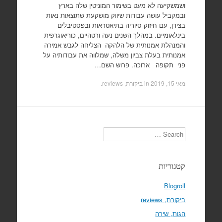
ושמשקיעה לא מעט בשימור המוניטין שלה בארץ
ובמקביל עושה עבודות שיווק מושקעת שתוצאות נאות
בצידן, עם חיזוק סיוריה בתיאטראות ובפסטיבלים
בינלאומיים. במהלך השנים נעה ורטהיים, כוריאוגרפית
והמנהלת אמנותית של הלהקה הצליחה לגבש אמירה
אמנותית בעלת צביון משלה, שמלווה את עבודותיה על
פני תקופה ארוכה. פרוש השם…
מאי 15, 2019
in
ביקורת, reviews
.
Search
קטגוריות
Blogroll
ביקורת, reviews
הגות, שירה