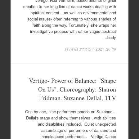
Vertigo, Noa Vertheim, added another original
creation to her long line of dance works dealing with
spiritual content – as well as environmental and
social issues- often referring to various shades of
faith along the way. Fortunately, she wraps her
investigative process with rather vague abstract
body…
יולי 26, 2021
in
ביקורת, reviews
.
Vertigo- Power of Balance: "Shape
On Us". Choreography: Sharon
Fridman. Suzanne Dellal, TLV
. One by one, nine performers parade on Suzanne
Dellal's stage and show themselves , with abilities
and disabilities included. Quiet unexpected
assemblage of performers of dancers and
handicapped performers.. Vertigo Dance