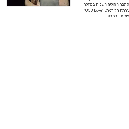
Love Chapter ', שהיא מסתבר החוליה השנייה במהלך
מעניין שבו אייל ממשיכה במובן מסוים את יצירתה הקודמת: 'OCD Love'
פורות . במבט…