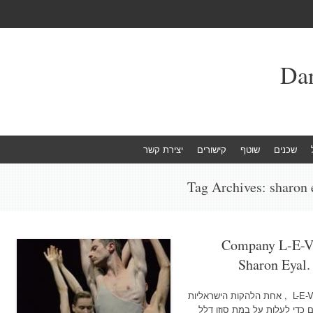
שכנים
שוטף
קישורים
יצירת קשר
Tag Archives:
sharon 
Company L-E-V -
Sharon Eyal.
צילום באדיבות יח'צ להקתה של שרון אייל L-E-V , אחת הלהקות הישראליות
ם כדי לעלות על במת סוזן דלל